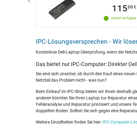
57
115
00
€
00
€
ikel verfügbar
Artikel verfügbar
IPC-Lösungsversprechen - Wir lösen
Kostenlose Dell-Laptop-Überprüfung, wenn der Netztei
Das bietet nur IPC-Computer: Direkter Del
Sie sind sich unsicher, ob durch den Kauf eines neuen 
Netzteil das Problem nicht - was nun?
Beim Einkauf im IPC-Shop bieten wir Ihnen deshalb gl
anderen könnten Sie Ihren Laptop zur Reparatur einse
Fehleranalyse und Reparatur priorisiert und unsere 
doppelten Boden: Sollten Sie sich gegen eine Reparat
Weitere Einzelheiten finden Sie hier:
IPC-Computer-Lö