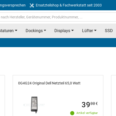
ngsversprechen
Ersatzteilshop & Fachwerkstatt seit 2003
taturen
Dockings
Displays
Lüfter
SSD
 direkt aus Deutschland
0G4G24 Original Dell Netzteil 65,0 Watt
her verpackt
passgenau
39
00
€
Artikel verfügbar