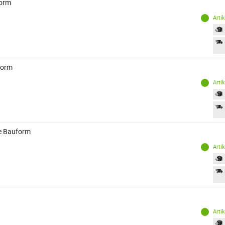
form
Arti
form
Arti
te Bauform
Arti
Arti