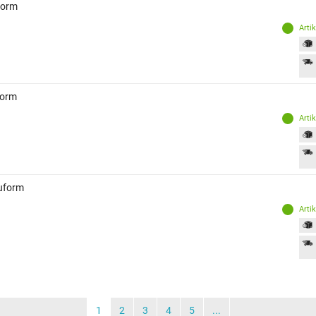
form
Arti
form
Arti
auform
Arti
1
2
3
4
5
...