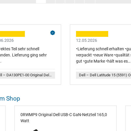
06.2026
12.05.2026
ektes Teil sehr schnell
•Lieferung schnell erhalten •gu
unden. Lieferung ging sehr
verpackt •neue Ware •qualität 
.
gut •gute Marke •hält was es
verspricht •bin sehr zufrieden 
der Ware • Anbieter kann man 
Dell – DA130PE1-00 Original Dell Netzteil 130,0 Watt flache Bauform
weiterempfehlen
rem Shop
0RWMP9 Original Dell USB-C GaN-Netzteil 165,0
Watt