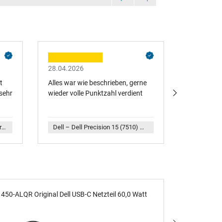
28.04.2026
30.11.202
t
Alles war wie beschrieben, gerne
Die schnel
sehr
wieder volle Punktzahl verdient
original DE
aus einer
mit
geholfen. 
sehr
per DPD) a
Dell – Dell Latitude 15 (5591) Original Netzteil 130,0 Watt flache Bauform
Dell – Dell Precision 15 (7510) Original Netzteil 180,0 Watt abgerundete Bauform
angeboten 
vorteilhaf
und die Ve
Ordnung wa
gerne 10 
vergeben.
450-ALQR Original Dell USB-C Netzteil 60,0 Watt
K00F5 Orig