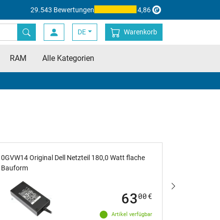
29.543 Bewertungen
4,86
DE
Warenkorb
RAM
Alle Kategorien
0GVW14 Original Dell Netzteil 180,0 Watt flache
K00F5 Orig
Bauform
63
00
€
Artikel verfügbar