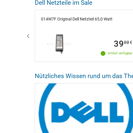
Dell Netzteile im Sale
zteil 90,0
014W7F Original Dell Netzteil 65,0 Watt
39
39
00
€
00
€
ikel verfügbar
Artikel verfügbar
Nützliches Wissen rund um das The
eitgestellt.
ieren Sie die
agen