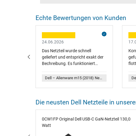
Echte Bewertungen von Kunden
24.06.2026
17.
rsatzteile
Das Netzteil wurde schnell
Korr
geliefert und entspricht exakt der
gef
ung und
Bechreibung. Es funktioniert
flott
eferung
bestens, der Preis ist okay.
Mini-
Dell – Dell Inspiron 15 (7501) Original Akku 56Wh H5H20
Dell – Alienware m15 (2018) Netzteil 240,0 Watt flache Bauform
wenn man
ation
Die neusten Dell Netzteile in unse
 flache
0CW1FP Original Dell USB-C GaN-Netzteil 130,0
Watt