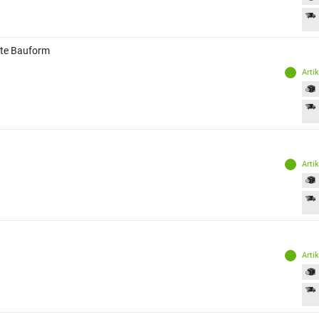
ete Bauform
Arti
Arti
Arti