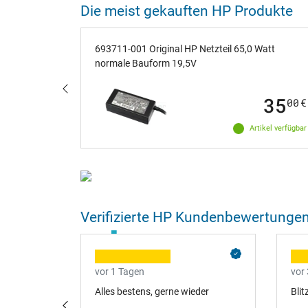
Die meist gekauften HP Produkte
 Watt
693711-001 Original HP Netzteil 65,0 Watt
normale Bauform 19,5V
75
35
00
€
00
€
ikel verfügbar
Artikel verfügbar
Ersatzteil einfach per Bild finden
Verifizierte HP Kundenbewertunge
Laden Sie ein Bild mit Partnummer oder Eti
Oder Sie erstellen ein Foto direkt über Kame
Wir finden automatisch das passende Ersatz
vor 1 Tagen
vor
zteilen war
Alles bestens, gerne wieder
Blit
ibung, wie