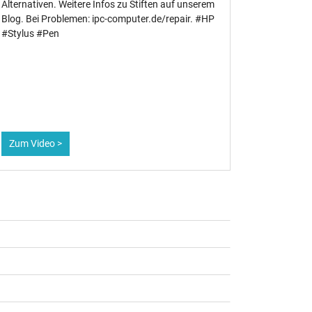
Alternativen. Weitere Infos zu Stiften auf unserem
profession
Blog. Bei Problemen: ipc-computer.de/repair. #HP
Modelle (z
#Stylus #Pen
#Guide #R
Zum Video >
Zum Vid