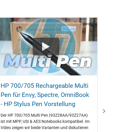
HP 700/705 Rechargeable Multi
HP Eli
Pen für Envy‚ Spectre‚ OmniBook
- RAM‚ 
- HP Stylus Pen Vorstellung
wechs
Der HP 700/705 Multi Pen (93Z28AA/93Z27AA)
HP EliteB
ist mit MPP‚ USI & AES Notebooks kompatibel. Im
Wartungsgu
Video zeigen wir beide Varianten und diskutieren
ausbauen/t