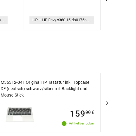
man die w
ich sehr hil
HP – HP 15-db1000 Original Akku 41,04Wh HT03XL
HP – HP Envy x360 15-ds0175ng (9HC74EA) Original Netzteil 65,0 Watt normale Bauform mit Adapter
Das ei
Ursache u
M36312-041 Original HP Tastatur inkl. Topcase
N45442-041
Unsere h
DE (deutsch) schwarz/silber mit Backlight und
DE (deutsc
Komplett
Mouse-Stick
Faire Ve
159
Das Lösung
00
€
Artikel verfügbar