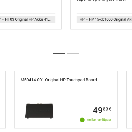
HP – HT03 Original HP Akku 41,04Wh HT03XL
air und Transparent
tur
M50414-001 Original HP Touchpad Board
r
die Schweiz
49
00
€
Artikel verfügbar