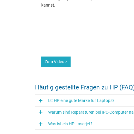
kannst.
Adresse von
izieller
sprechend
uktes aus
t ein
Zum Video >
Häufig gestellte Fragen zu HP (FAQ
Ist HP eine gute Marke für Laptops?
Warum sind Reparaturen bei IPC-Computer nac
Was ist ein HP Laserjet?