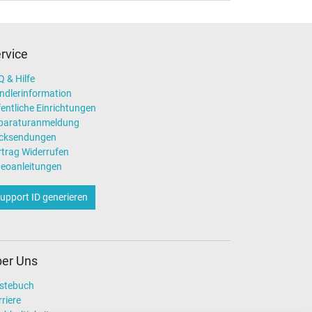
rvice
 & Hilfe
ndlerinformation
entliche Einrichtungen
paraturanmeldung
cksendungen
rtrag Widerrufen
deoanleitungen
upport ID generieren
er Uns
stebuch
riere