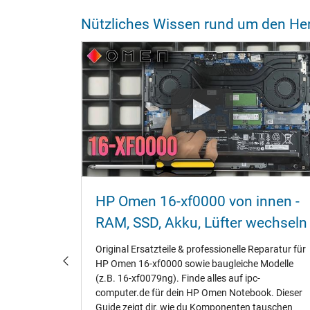
Nützliches Wissen rund um den Her
HP Omen 16-xf0000 von innen -
e sind
RAM‚ SSD‚ Akku‚ Lüfter wechseln
Original Ersatzteile & professionelle Reparatur für
en so
HP Omen 16-xf0000 sowie baugleiche Modelle
(z.B. 16-xf0079ng). Finde alles auf ipc-
il
computer.de für dein HP Omen Notebook. Dieser
Guide zeigt dir‚ wie du Komponenten tauschen