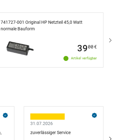
741727-001 Original HP Netzteil 45,0 Watt
M52952-001
normale Bauform
flache Ba
39
00
€
Artikel verfügbar
31.07.2026
29.07.202
,
zuverlässiger Service
Zu den ges
eine gute 