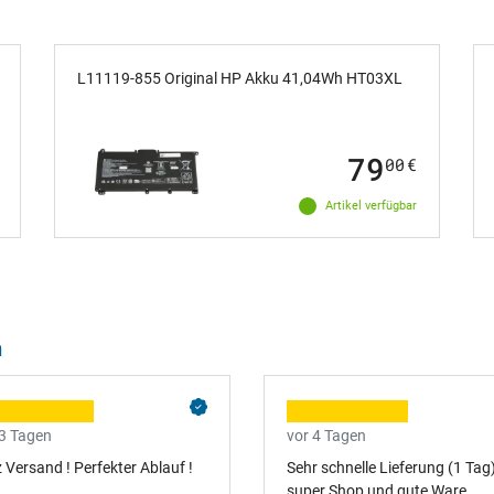
L11119-855 Original HP Akku 41,04Wh HT03XL
79
00
€
Artikel verfügbar
n
kett hoch
ra öffnen
teil
 3 Tagen
vor 4 Tagen
z Versand ! Perfekter Ablauf !
Sehr schnelle Lieferung (1 Tag)
super Shop und gute Ware.