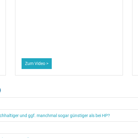
Zum Video >
)
hhaltiger und ggf. manchmal sogar günstiger als bei HP?