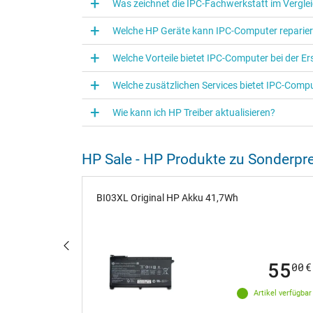
Was zeichnet die IPC‑Fachwerkstatt im Vergle
Welche HP Geräte kann IPC‑Computer reparie
Welche Vorteile bietet IPC-Computer bei der E
Welche zusätzlichen Services bietet IPC-Comput
Wie kann ich HP Treiber aktualisieren?
HP Sale - HP Produkte zu Sonderpr
Pen (ohne
BI03XL Original HP Akku 41,7Wh
59
55
00
€
00
€
ige verfügbar
Artikel verfügbar