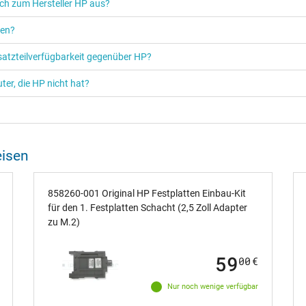
ich zum Hersteller HP aus?
ren?
rsatzteilverfügbarkeit gegenüber HP?
er, die HP nicht hat?
eisen
858260-001 Original HP Festplatten Einbau-Kit
für den 1. Festplatten Schacht (2,5 Zoll Adapter
zu M.2)
59
00
€
Nur noch wenige verfügbar