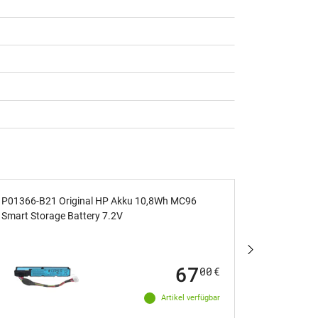
P01366-B21 Original HP Akku 10,8Wh MC96
L23186-00
Smart Storage Battery 7.2V
zum Karte
67
00
€
Artikel verfügbar