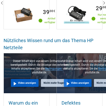
29
0
39
00
€
Nur no
Artikel
weni
verfügbar
verfügb
Nützliches Wissen rund um das Thema HP
Netzteile
Dieser Inhalt wird von einem Drittanbieter
Dieser Inhalt wird von einem Dr
bereitgestellt. Durch die Anzeige des externen
bereitgestellt. Durch die Anzeige
Inhalts akzeptieren Sie die
Bedingungen
von
Inhalts akzeptieren Sie die
Bedi
youtube.de.
youtube.de.
Video anzeigen
Nicht mehr fragen
Video anzeigen
Nicht m
Warum du ein
Defektes