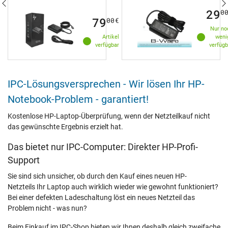
29
0
79
00
€
Nur no
Artikel
weni
verfügbar
verfügb
IPC-Lösungsversprechen - Wir lösen Ihr HP-
Notebook-Problem - garantiert!
Kostenlose HP-Laptop-Überprüfung, wenn der Netzteilkauf nicht
das gewünschte Ergebnis erzielt hat.
Das bietet nur IPC-Computer: Direkter HP-Profi-
Support
Sie sind sich unsicher, ob durch den Kauf eines neuen HP-
Netzteils Ihr Laptop auch wirklich wieder wie gewohnt funktioniert?
Bei einer defekten Ladeschaltung löst ein neues Netzteil das
Problem nicht - was nun?
Beim Einkauf im IPC-Shop bieten wir Ihnen deshalb gleich zweifache