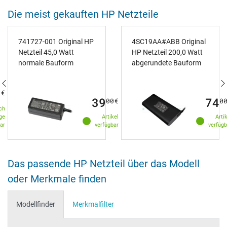
Die meist gekauften HP Netzteile
741727-001 Original HP
4SC19AA#ABB Original
Netzteil 45,0 Watt
HP Netzteil 200,0 Watt
normale Bauform
abgerundete Bauform
0
€
39
74
00
€
0
ch
ge
Artikel
Arti
ar
verfügbar
verfügb
Das passende HP Netzteil über das Modell
oder Merkmale finden
Modellfinder
Merkmalfilter