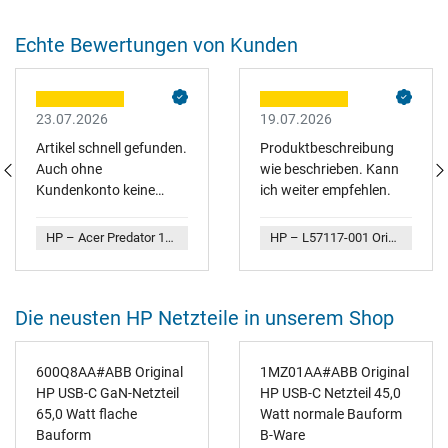
Echte Bewertungen von Kunden
23.07.2026
19.07.2026
Artikel schnell gefunden.
Produktbeschreibung
Auch ohne
wie beschrieben. Kann
Kundenkonto keine
ich weiter empfehlen.
Bestellprobleme.
Abwicklung problemlos,
HP – Acer Predator 17 (G9-791) Netzteil 180,0 Watt
HP – L57117-001 Original HP Netzteil 120,0 Watt flache Bauform
Lieferung zeitnah. Gerne
wieder!
Die neusten HP Netzteile in unserem Shop
600Q8AA#ABB Original
1MZ01AA#ABB Original
HP USB-C GaN-Netzteil
HP USB-C Netzteil 45,0
65,0 Watt flache
Watt normale Bauform
Bauform
B-Ware