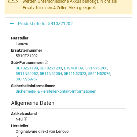
werden Unterschiedliche Akkus benötigt. Nicht als
Ersatz für einen 4 Zellen Akku geeignet.
Produktinfo für 5B10Z21202
Hersteller
Lenovo
Ersatzteilnummer
5B10Z21202
Sub-Partnummern
SB10Z21199
,
SB10Z21203
,
L19M3PDA
,
3ICP7/58/66
,
5B11N52052
,
5B11N52054
,
5B11N52073
,
5B11N52076
,
3ICP7/59/67
Sicherheitsinformationen
Sicherheits- & Herstellerkontakt-Informationen
Allgemeine Daten
Artikelzustand
Neu
Hersteller
Originalware direkt von Lenovo