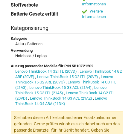
Informationen
Stoffverbote
Weitere
Batterie Gesetz erfüllt
Informationen
Kategorisierung
Kategorie
Akku / Batterien
Verwendung
Notebook / Laptop
Auszug passender Modelle für P/N 5B10Z21202
Lenovo ThinkBook 14 G2 ITL (20VD)
,
Lenovo ThinkBook 14 G2
ARE (20VF)
,
Lenovo ThinkBook 15 G2 ITL (20VE)
,
Lenovo
ThinkBook 15 G2 ARE (20VG)
,
Lenovo ThinkBook 14 G3 ITL
(21A3)
,
Lenovo ThinkBook 15 G3 ACL (21A4)
,
Lenovo
ThinkBook 15 G3 ITL (21A5)
,
Lenovo ThinkBook 14 G2 ITL
(20VD)
,
Lenovo ThinkBook 14 G3 ACL (21A2)
,
Lenovo
ThinkBook 14 G4 ABA (21DK)
Sie haben diesen Artikel anhand einer Ersatzteilnummer
gefunden. Gerne prüfen wir ob es sich dabei auch um das
passende Ersatzteil für Ihr Gerät handelt. Geben Sie