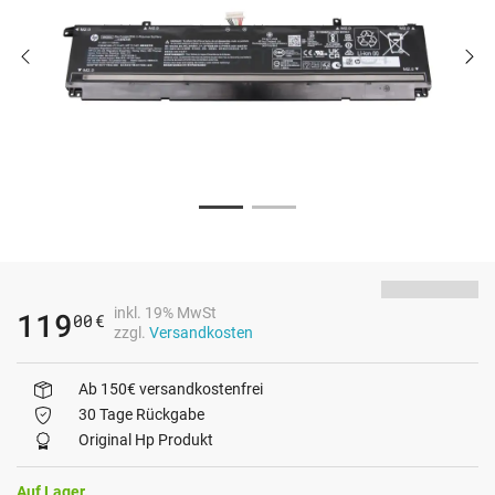
inkl. 19% MwSt
119
00
€
zzgl.
Versandkosten
Ab 150€ versandkostenfrei
30 Tage Rückgabe
Original Hp Produkt
Auf Lager.