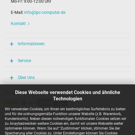
Mo-Fr: 9:00-12:00 Uhr
E-Mail:
info@ipc-computer.de
Kontakt
Informationen
Service
Über Uns
Unsere Versandarten
Diese Webseite verwendet Cookies und ähnliche
Technologien
Wir verwenden Cookies, um Ihnen ein bestmögliches Surferlebnis zu bieten
und für die ordnungsgemäße Funktion unserer Website (z.B. Warenkorb,
Unsere Zahlarten
Kundenkonto). Neben diesen notwendigen funktionalen Cookies setzen wir
zu Anaylsezwecken weitere Cookies ein, damit wir unsere Webseite weiter
optimieren können. Wenn Sie auf "Zustimmen" klicken, stimmen Sie der
Speicherung aller Cookies zu. Unter Einstellungen können Sie Cookies