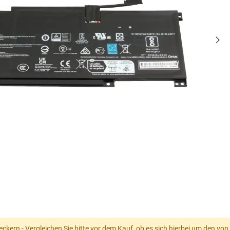
teckern - Vergleichen Sie bitte vor dem Kauf, ob es sich hierbei um den 