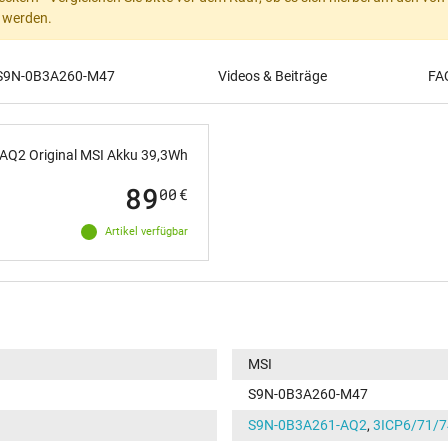
t werden.
r S9N-0B3A260-M47
Videos & Beiträge
FA
Q2 Original MSI Akku 39,3Wh
89
00
€
Artikel verfügbar
MSI
S9N-0B3A260-M47
S9N-0B3A261-AQ2
,
3ICP6/71/7