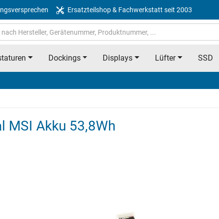
ngsversprechen
Ersatzteilshop & Fachwerkstatt seit 2003
taturen
Dockings
Displays
Lüfter
SSD
l MSI Akku 53,8Wh