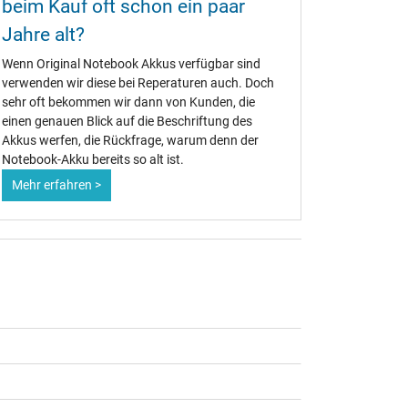
beim Kauf oft schon ein paar
Akku w
Jahre alt?
Ob alt ode
Notebook-A
Wenn Original Notebook Akkus verfügbar sind
Deshalb is
verwenden wir diese bei Reperaturen auch. Doch
Maßnahmen
sehr oft bekommen wir dann von Kunden, die
maximiere
einen genauen Blick auf die Beschriftung des
Akkus werfen, die Rückfrage, warum denn der
Notebook-Akku bereits so alt ist.
Mehr erfahren >
Mehr erf