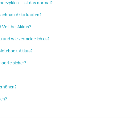
adezyklen – ist das normal?
n Nachbau Akku kaufen?
 Volt bei Akkus?
u und wie vermeide ich es?
s Notebook-Akkus?
mporte sicher?
 erhöhen?
ben?