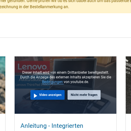
mer gefunden. Gerne prüfen wir ob es sich dabei auch um das passende Ers
Bezeichnung in der Bestellanmerkung an.
Dieser Inhalt wird von einem Drittanbieter bereitgestellt.
Durch die Anzeige des externen Inhalts akzeptieren Sie die
Bedingungen
von youtube.de.
Video anzeigen
Nicht mehr fragen
Anleitung - Integrierten