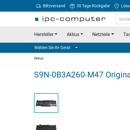
Blitzversand
30 Tage Rückgabe
Lösu
Hersteller
Akkus
Netzteile
Tas
Wählen Sie Ihr Gerät
Akkus
S9N-0B3A260-M47 Origina