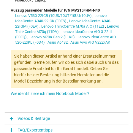
Notebook / Laptop
Auszug passender Modelle für P/N MV215FHM-N40
Lenovo V530-22ICB (10US/10UT/10UU/10UV)
,
Lenovo
IdeaCentre A340-22ICK (F0ES)
,
Lenovo IdeaCentre A340-
22IGM (F0EA)
,
Lenovo ThinkCentre M70a AIO (11E2)
,
Lenovo
ThinkCentre M70q (11DV)
,
Lenovo IdeaCentre AIO 3-22IIL
(F0FQ)
,
Lenovo M70a Gen 2 (11K3)
,
Lenovo IdeaCentre AIO
520-22IKL (F0D4)
,
Asus A6432
,
Asus Vivo AIO V222FAK
Sie haben diesen Artikel anhand einer Ersatzteilnummer
gefunden. Gerne prüfen wir ob es sich dabei auch um das
passende Ersatzteil für Ihr Gerät handelt. Geben Sie
hierfür bei der Bestellung bitte den Hersteller und die
Modell Bezeichnung in der Bestellanmerkung an.
Wie identifiziere ich mein Notebook Modell?
Videos & Beiträge
FAQ/Expertentipps