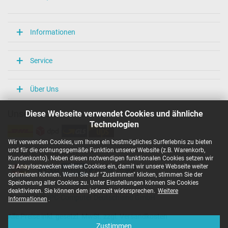
Länge / Breite / Höhe
105 mm / 43 mm / 28 mm
Weitere Daten
Informationen
Überlast-, kurzschluss- und überhitzungsgeschützt
Ja
Service
Prüfsiegel
CCC
CE
Über Uns
TÜV Geprüfte Sicherheit
UL Listed
Diese Webseite verwendet Cookies und ähnliche
Unsere Versandarten
Technologien
Kategorisierung
Wir verwenden Cookies, um Ihnen ein bestmögliches Surferlebnis zu bieten
Kategorie
und für die ordnungsgemäße Funktion unserer Website (z.B. Warenkorb,
Unsere Zahlarten
Netzteil
Kundenkonto). Neben diesen notwendigen funktionalen Cookies setzen wir
Verwendung
zu Anaylsezwecken weitere Cookies ein, damit wir unsere Webseite weiter
Notebook / Laptop
optimieren können. Wenn Sie auf "Zustimmen" klicken, stimmen Sie der
Speicherung aller Cookies zu. Unter Einstellungen können Sie Cookies
Auszug passender Modelle für P/N 40060493
deaktivieren. Sie können dem jederzeit widersprechen.
Weitere
Copyright ©
IPC-Computer Deutschland GmbH
Informationen
.
Medion Akoya E6422 (D15SUN)
,
Medion Akoya P2211T
,
Medion Akoya P2212T
,
Medion Akoya E6422 (D15SUN)
,
Alle Preise inkl. gesetzl. MwSt. zzgl. Versandkosten
Medion Akoya E6421 (D15SUN)
,
Pegatron D15SUN
,
Medion
Zustimmen
Akoya S6219 (NSBW1502)
,
Medion Akoya S4219 (NSBW1402)