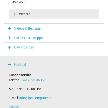
45,0 Watt
Eingangsspannung
100-240V / 50-60Hz
Weitere
Energieeffizienz
VI
Funktions-LED
Videos & Beiträge
Funktions-LED im Gehäuse
FAQ/Expertentipps
Notebook Stecker
Bewertungen
Steckertyp / -form
rund / 90° abgewinkelt
Steckerlänge (mm)
10,5 mm
Kontakt
Steckerdurchmesser außen / innen
3,5 mm / 1,35 mm
Kundenservice
Stift im Stecker
Telefon:
+49 7823 96 123 - 0
Nein
Länge Anschlusskabel (m) (ca.)
Mo-Fr: 9:00-12:00 Uhr
1.75 m
E-Mail:
info@ipc-computer.de
Maße
Kontakt