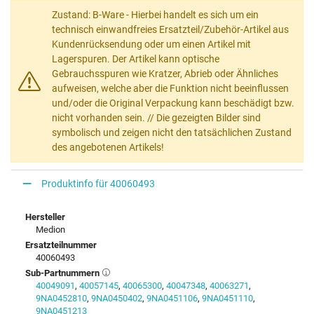
Zustand: B-Ware - Hierbei handelt es sich um ein
technisch einwandfreies Ersatzteil/Zubehör-Artikel aus
Kundenrücksendung oder um einen Artikel mit
Lagerspuren. Der Artikel kann optische
Gebrauchsspuren wie Kratzer, Abrieb oder Ähnliches
aufweisen, welche aber die Funktion nicht beeinflussen
und/oder die Original Verpackung kann beschädigt bzw.
nicht vorhanden sein. // Die gezeigten Bilder sind
symbolisch und zeigen nicht den tatsächlichen Zustand
des angebotenen Artikels!
Produktinfo für 40060493
Hersteller
Medion
Ersatzteilnummer
40060493
Sub-Partnummern
40049091
,
40057145
,
40065300
,
40047348
,
40063271
,
9NA0452810
,
9NA0450402
,
9NA0451106
,
9NA0451110
,
9NA0451213