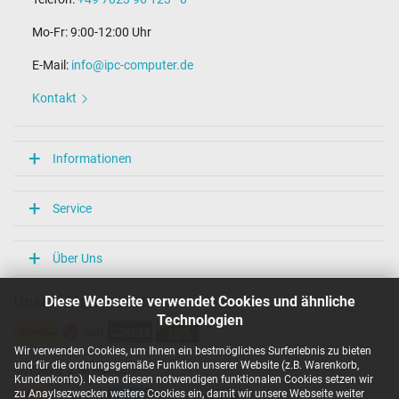
Mo-Fr: 9:00-12:00 Uhr
E-Mail:
info@ipc-computer.de
Kontakt
Informationen
Service
Über Uns
Diese Webseite verwendet Cookies und ähnliche
Unsere Versandarten
Technologien
Wir verwenden Cookies, um Ihnen ein bestmögliches Surferlebnis zu bieten
und für die ordnungsgemäße Funktion unserer Website (z.B. Warenkorb,
Unsere Zahlarten
Kundenkonto). Neben diesen notwendigen funktionalen Cookies setzen wir
zu Anaylsezwecken weitere Cookies ein, damit wir unsere Webseite weiter