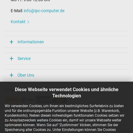
E-Mail:
info@ipc-computer.de
Kontakt
Informationen
Service
Über Uns
Diese Webseite verwendet Cookies und ähnliche
Unsere Versandarten
Technologien
Wir verwenden Cookies, um Ihnen ein bestmögliches Surferlebnis zu bieten
und für die ordnungsgemäße Funktion unserer Website (z.B. Warenkorb,
Unsere Zahlarten
Kundenkonto). Neben diesen notwendigen funktionalen Cookies setzen wir
zu Anaylsezwecken weitere Cookies ein, damit wir unsere Webseite weiter
optimieren können. Wenn Sie auf "Zustimmen" klicken, stimmen Sie der
Speicherung aller Cookies zu. Unter Einstellungen können Sie Cookies