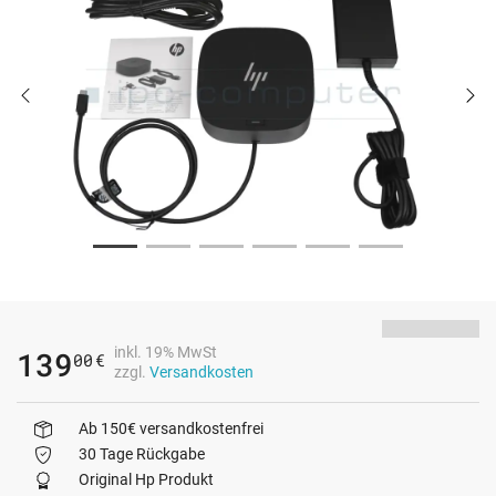
inkl. 19% MwSt
139
00
€
zzgl.
Versandkosten
Ab 150€ versandkostenfrei
30 Tage Rückgabe
Original Hp Produkt