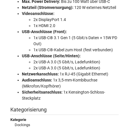
Max. Power Delivery:
Bis zu 100 Watt über USB-C
Netzteil (Stromversorgung):
120 W externes Netzteil
Videoanschlüsse:
2x DisplayPort 1.4
1x HDMI 2.0
USB-Anschlüsse (Front):
1x USB-C® 3.1 Gen 1 (5 Gbit/s Daten + 15W PD
Out)
1x USB-C®-Kabel zum Host (fest verbunden)
USB-Anschlüsse (Seite/Hinten):
2x USB-A 3.0 (5 Gbit/s, Ladefunktion)
2x USB-A 3.0 (5 Gbit/s, Ladefunktion)
Netzwerkanschluss:
1x RJ-45 (Gigabit Ethernet)
Audioanschluss:
1x 3,5-mm-Kombibuchse
(Mikrofon/Kopfhörer)
Sicherheitsanschluss:
1x Kensington-Schloss-
Steckplatz
Kategorisierung
Kategorie
Dockings