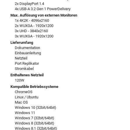
2x DisplayPort 1.4
4x USB-A 3.2 Gen 1 PowerDelivery
Max. Auflösung von externen Monitoren
1x 4K2K - 4096x2160
2x WUXGA - 1920x1200
3x UHD - 3840x2160
3x WUXGA - 1920x1200
Lieferumfang
Dokumentation
Einbauanleitung
Netzteil
Port Replikator
Stromkabel
Enthaltenes Netzteil
120W
Kompatible Betriebssysteme
ChromeOS
Linux / Ubuntu
Mac OS
Windows 10 (32bit/64bit)
Windows 11
Windows 7 (32bit/64bit)
Windows 8 (32bit/64bit)
Windows 8.1 (32bit/64bit)