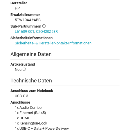
Hersteller
HP
Ersatzteilnummer
5TW10AA#ABB
Sub-Partnummern
L61609-001
,
C2Q420Z58R
Sicherheitsinformationen
Sicherheits- & Herstellerkontakt-Informationen
Allgemeine Daten
Artikelzustand
Neu
Technische Daten
Anschluss zum Notebook
USB-C 3
Anschlüsse
1x Audio-Combo
1x Ethernet (RJ-45)
1x HDMI
1x Kensington-Lock
1x USB-C + Data + PowerDelivery