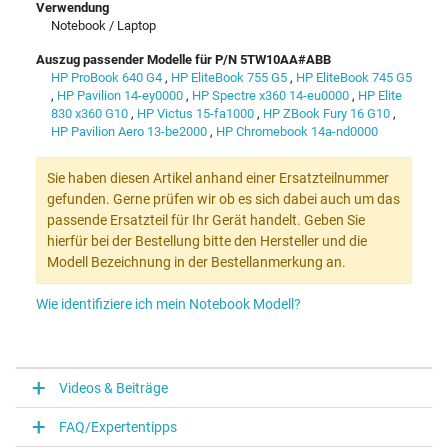
Verwendung
Notebook / Laptop
Auszug passender Modelle für P/N 5TW10AA#ABB
HP ProBook 640 G4
,
HP EliteBook 755 G5
,
HP EliteBook 745 G5
,
HP Pavilion 14-ey0000
,
HP Spectre x360 14-eu0000
,
HP Elite
830 x360 G10
,
HP Victus 15-fa1000
,
HP ZBook Fury 16 G10
,
HP Pavilion Aero 13-be2000
,
HP Chromebook 14a-nd0000
Sie haben diesen Artikel anhand einer Ersatzteilnummer
gefunden. Gerne prüfen wir ob es sich dabei auch um das
passende Ersatzteil für Ihr Gerät handelt. Geben Sie
hierfür bei der Bestellung bitte den Hersteller und die
Modell Bezeichnung in der Bestellanmerkung an.
Wie identifiziere ich mein Notebook Modell?
Videos & Beiträge
FAQ/Expertentipps