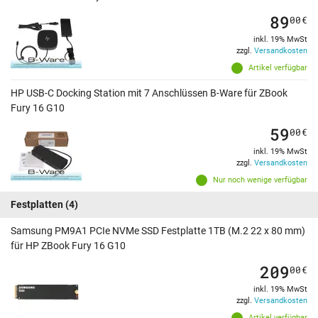
89
00
€
inkl. 19% MwSt
zzgl.
Versandkosten
Artikel verfügbar
HP USB-C Docking Station mit 7 Anschlüssen B-Ware für ZBook
Fury 16 G10
59
00
€
inkl. 19% MwSt
zzgl.
Versandkosten
Nur noch wenige verfügbar
Festplatten
(4)
Samsung PM9A1 PCIe NVMe SSD Festplatte 1TB (M.2 22 x 80 mm)
für HP ZBook Fury 16 G10
209
00
€
inkl. 19% MwSt
zzgl.
Versandkosten
Artikel verfügbar