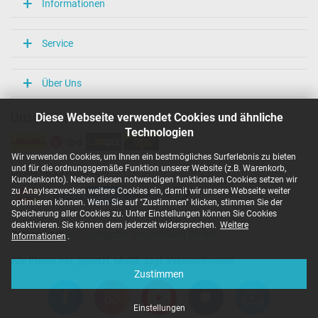
Informationen
Service
Über Uns
Diese Webseite verwendet Cookies und ähnliche
Unsere Versandarten
Technologien
Wir verwenden Cookies, um Ihnen ein bestmögliches Surferlebnis zu bieten
und für die ordnungsgemäße Funktion unserer Website (z.B. Warenkorb,
Unsere Zahlarten
Kundenkonto). Neben diesen notwendigen funktionalen Cookies setzen wir
zu Anaylsezwecken weitere Cookies ein, damit wir unsere Webseite weiter
optimieren können. Wenn Sie auf "Zustimmen" klicken, stimmen Sie der
Speicherung aller Cookies zu. Unter Einstellungen können Sie Cookies
deaktivieren. Sie können dem jederzeit widersprechen.
Weitere
Copyright ©
IPC-Computer Deutschland GmbH
Informationen
.
Alle Preise inkl. gesetzl. MwSt. zzgl. Versandkosten
Zustimmen
Einstellungen