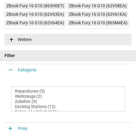
ZBook Fury 16 G10 (863H0ET)
ZBook Fury 16 G10 (62V58EA)
ZBook Fury 16 G10 (62V63EA)
ZBook Fury 16 G10 (62V61EA)
ZBook Fury 16 G10 (62V64EA)
ZBook Fury 16 G10 (865M4EA)
ZBook Fury 16 G10 (62V59EA)
ZBook Fury 16 G10 (62V62EA)
Weitere
ZBook Fury 16 G10 (62W58EA)
ZBook Fury 16 G10 (62W60EA)
ZBook Fury 16 G10 (62W59EA)
ZBook Fury 16 G10 (62V60EA)
Filter
ZBook Fury 16 G10 (98J41ET)
ZBook Fury 16 G10 (863J1ET)
Kategorie
Preis