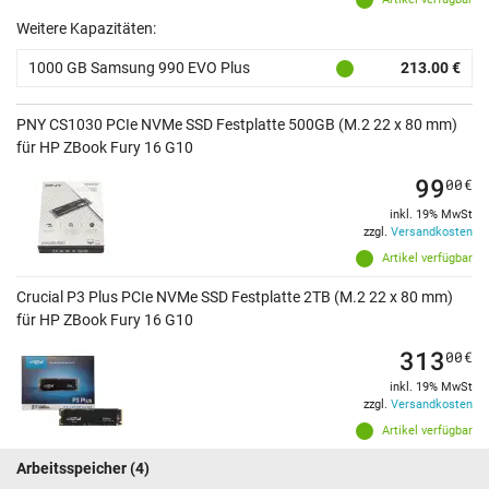
Weitere Kapazitäten:
1000 GB Samsung 990 EVO Plus
213.00 €
PNY CS1030 PCIe NVMe SSD Festplatte 500GB (M.2 22 x 80 mm)
für HP ZBook Fury 16 G10
99
00
€
inkl. 19% MwSt
zzgl.
Versandkosten
Artikel verfügbar
Crucial P3 Plus PCIe NVMe SSD Festplatte 2TB (M.2 22 x 80 mm)
für HP ZBook Fury 16 G10
313
00
€
inkl. 19% MwSt
zzgl.
Versandkosten
Artikel verfügbar
Arbeitsspeicher
(4)