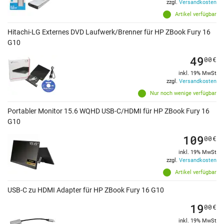
zzgl.
Versandkosten
Artikel verfügbar
Hitachi-LG Externes DVD Laufwerk/Brenner für HP ZBook Fury 16
G10
49
00
€
inkl. 19% MwSt
zzgl.
Versandkosten
Nur noch wenige verfügbar
Portabler Monitor 15.6 WQHD USB-C/HDMI für HP ZBook Fury 16
G10
109
00
€
inkl. 19% MwSt
zzgl.
Versandkosten
Artikel verfügbar
USB-C zu HDMI Adapter für HP ZBook Fury 16 G10
19
00
€
inkl. 19% MwSt