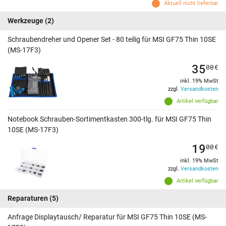
Aktuell nicht lieferbar
Werkzeuge
(2)
Schraubendreher und Opener Set - 80 teilig für MSI GF75 Thin 10SE
(MS-17F3)
35
00
€
inkl. 19% MwSt
zzgl.
Versandkosten
Artikel verfügbar
Notebook Schrauben-Sortimentkasten 300-tlg. für MSI GF75 Thin
10SE (MS-17F3)
19
00
€
inkl. 19% MwSt
zzgl.
Versandkosten
Artikel verfügbar
Reparaturen
(5)
Anfrage Displaytausch/ Reparatur für MSI GF75 Thin 10SE (MS-