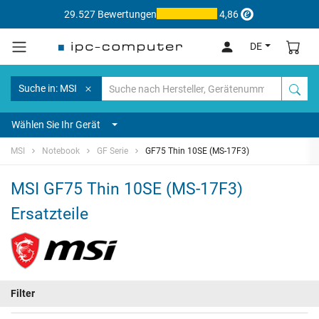
29.527 Bewertungen
4,86
DE
Suche in: MSI
Wählen Sie Ihr Gerät
MSI
Notebook
GF Serie
GF75 Thin 10SE (MS-17F3)
MSI GF75 Thin 10SE (MS-17F3)
Ersatzteile
Filter