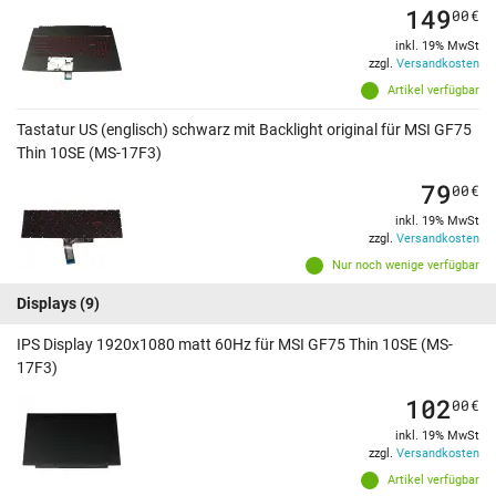
149
00
€
inkl. 19% MwSt
zzgl.
Versandkosten
Artikel verfügbar
Tastatur US (englisch) schwarz mit Backlight original für MSI GF75
Thin 10SE (MS-17F3)
79
00
€
inkl. 19% MwSt
zzgl.
Versandkosten
Nur noch wenige verfügbar
Displays
(9)
IPS Display 1920x1080 matt 60Hz für MSI GF75 Thin 10SE (MS-
17F3)
102
00
€
inkl. 19% MwSt
zzgl.
Versandkosten
Artikel verfügbar