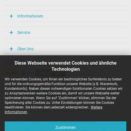
Informationen
Service
Über Uns
Diese Webseite verwendet Cookies und ähnliche
Unsere Versandarten
Technologien
Wir verwenden Cookies, um Ihnen ein bestmögliches Surferlebnis zu bieten
und für die ordnungsgemäße Funktion unserer Website (z.B. Warenkorb,
Unsere Zahlarten
Kundenkonto). Neben diesen notwendigen funktionalen Cookies setzen wir
zu Anaylsezwecken weitere Cookies ein, damit wir unsere Webseite weiter
optimieren können. Wenn Sie auf "Zustimmen" klicken, stimmen Sie der
Speicherung aller Cookies zu. Unter Einstellungen können Sie Cookies
deaktivieren. Sie können dem jederzeit widersprechen.
Weitere
Copyright ©
IPC-Computer Deutschland GmbH
Informationen
.
Alle Preise inkl. gesetzl. MwSt. zzgl. Versandkosten
Zustimmen