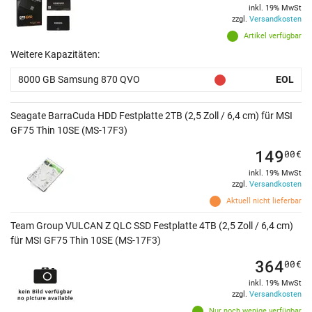
inkl. 19% MwSt
zzgl.
Versandkosten
Artikel verfügbar
Weitere Kapazitäten:
8000 GB Samsung 870 QVO
EOL
Seagate BarraCuda HDD Festplatte 2TB (2,5 Zoll / 6,4 cm) für MSI
GF75 Thin 10SE (MS-17F3)
149
00
€
inkl. 19% MwSt
zzgl.
Versandkosten
Aktuell nicht lieferbar
Team Group VULCAN Z QLC SSD Festplatte 4TB (2,5 Zoll / 6,4 cm)
für MSI GF75 Thin 10SE (MS-17F3)
364
00
€
inkl. 19% MwSt
zzgl.
Versandkosten
Nur noch wenige verfügbar