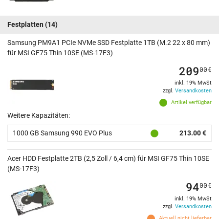
Festplatten
(14)
Samsung PM9A1 PCIe NVMe SSD Festplatte 1TB (M.2 22 x 80 mm)
für MSI GF75 Thin 10SE (MS-17F3)
209
00
€
inkl. 19% MwSt
zzgl.
Versandkosten
Artikel verfügbar
Weitere Kapazitäten:
1000 GB Samsung 990 EVO Plus
213.00 €
Acer HDD Festplatte 2TB (2,5 Zoll / 6,4 cm) für MSI GF75 Thin 10SE
(MS-17F3)
94
00
€
inkl. 19% MwSt
zzgl.
Versandkosten
Aktuell nicht lieferbar