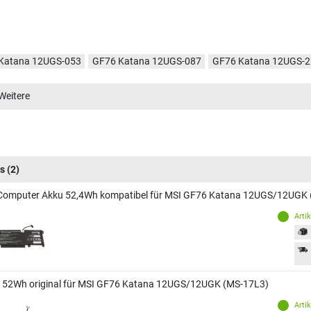
Katana 12UGS-053
GF76 Katana 12UGS-087
GF76 Katana 12UGS-
Katana 12UGS-032
GF76 Katana 12UGS-070
GF76 Katana 12UGS-
Weitere
Katana 12UGS-285
GF76 Katana 12UGS-412
GF76 Katana 12UGS-
s
(2)
Computer Akku 52,4Wh kompatibel für MSI GF76 Katana 12UGS/12UGK
Arti
 52Wh original für MSI GF76 Katana 12UGS/12UGK (MS-17L3)
Arti