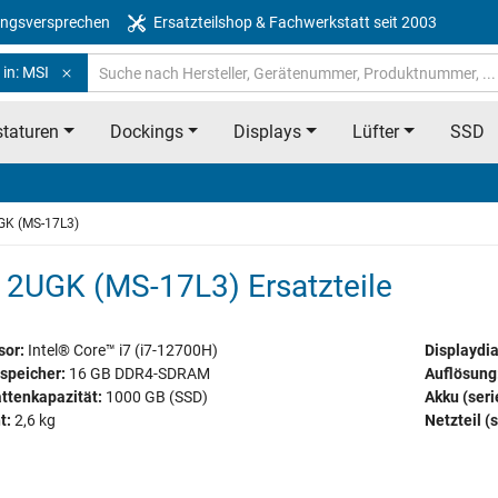
ngsversprechen
Ersatzteilshop & Fachwerkstatt seit 2003
in: MSI
taturen
Dockings
Displays
Lüfter
SSD
K (MS-17L3)
2UGK (MS-17L3) Ersatzteile
sor:
Intel® Core™ i7 (i7-12700H)
Displaydi
speicher:
16 GB DDR4-SDRAM
Auflösung
ttenkapazität:
1000 GB (SSD)
Akku (ser
t:
2,6 kg
Netzteil (