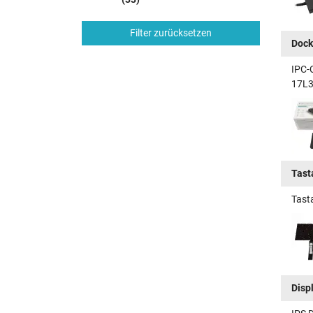
Filter zurücksetzen
Dock
IPC-
17L3
Tast
Tast
Disp