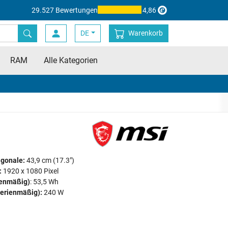
29.527 Bewertungen
4,86
DE
Warenkorb
RAM
Alle Kategorien
agonale:
43,9 cm (17.3")
:
1920 x 1080 Pixel
ienmäßig)
: 53,5 Wh
serienmäßig):
240 W