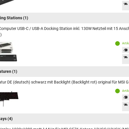
ing Stations
(1)
Computer USB-C / USB-A Docking Station inkl. 130W Netzteil mit 15 An
)
Arti
aturen
(1)
atur DE (deutsch) schwarz mit Backlight (Backlight rot) original für 
Arti
lays
(4)