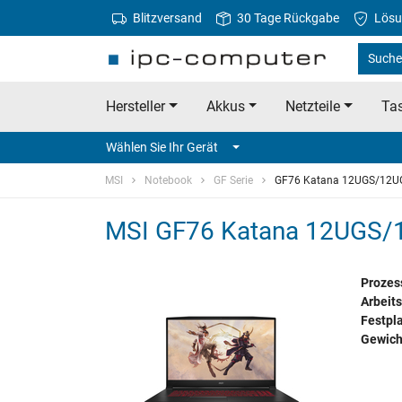
Blitzversand
30 Tage Rückgabe
Lösu
Suche 
Hersteller
Akkus
Netzteile
Tas
Wählen Sie Ihr Gerät
MSI
Notebook
GF Serie
GF76 Katana 12UGS/12UG
MSI GF76 Katana 12UGS/1
Prozes
Arbeits
Festpla
Gewich