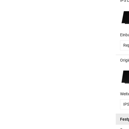
IPS 
Einb
Rep
Orig
Weit
IP
Fest