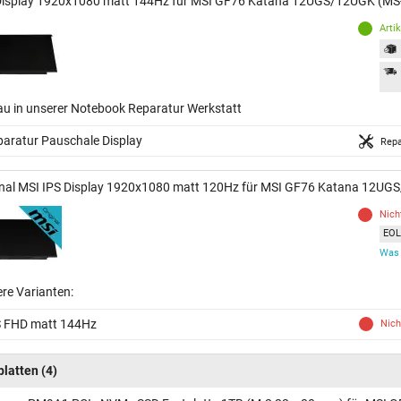
Display 1920x1080 matt 144Hz für MSI GF76 Katana 12UGS/12UGK (MS
Arti
au in unserer Notebook Reparatur Werkstatt
aratur Pauschale Display
Repa
inal MSI IPS Display 1920x1080 matt 120Hz für MSI GF76 Katana 12U
Nich
EOL 
Was 
ere Varianten:
S FHD matt 144Hz
Nich
platten
(4)