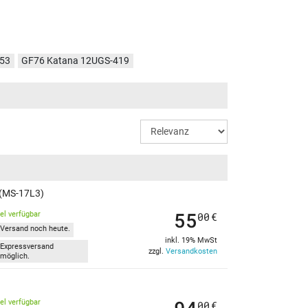
253
GF76 Katana 12UGS-419
071
GF76 Katana 12UGS-246
033
GF76 Katana 12UGS-042
 (MS-17L3)
55
kel verfügbar
00
€
Versand noch heute.
inkl. 19% MwSt
Expressversand
zzgl.
Versandkosten
möglich.
kel verfügbar
00
€