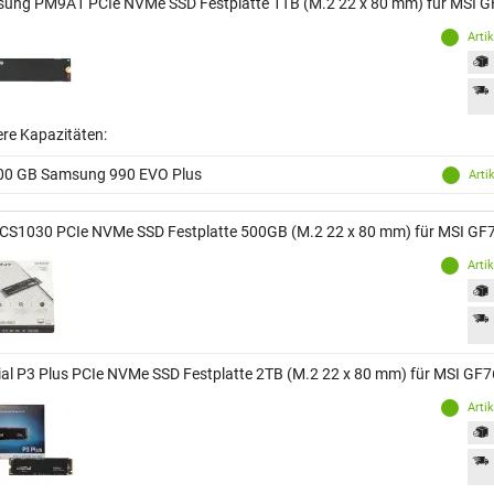
ung PM9A1 PCIe NVMe SSD Festplatte 1TB (M.2 22 x 80 mm) für MSI
Arti
ere Kapazitäten:
00 GB Samsung 990 EVO Plus
Arti
CS1030 PCIe NVMe SSD Festplatte 500GB (M.2 22 x 80 mm) für MSI G
Arti
ial P3 Plus PCIe NVMe SSD Festplatte 2TB (M.2 22 x 80 mm) für MSI 
Arti