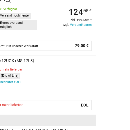
-17L3)
124
kel verfügbar
00
€
Versand noch heute.
inkl. 19% MwSt
Expressversand
zzgl.
Versandkosten
möglich.
79.00 €
ratur in unserer Werkstatt
GS/12UGK (MS-17L3)
t mehr lieferbar
(End of Life)
bedeutet EOL?
EOL
t mehr lieferbar