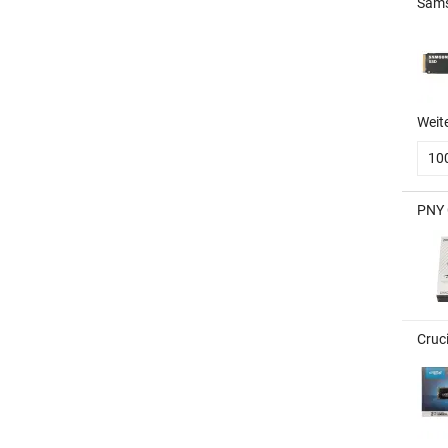
Sams
Weit
10
PNY 
Cruc