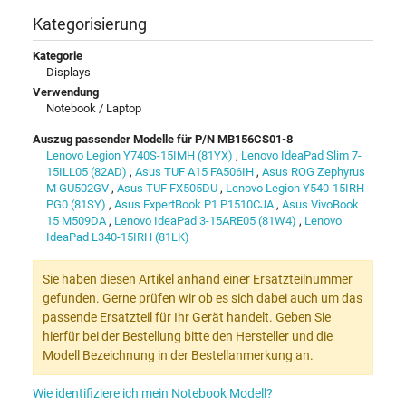
Kategorisierung
Kategorie
Displays
Verwendung
Notebook / Laptop
Auszug passender Modelle für P/N MB156CS01-8
Lenovo Legion Y740S-15IMH (81YX)
,
Lenovo IdeaPad Slim 7-
15ILL05 (82AD)
,
Asus TUF A15 FA506IH
,
Asus ROG Zephyrus
M GU502GV
,
Asus TUF FX505DU
,
Lenovo Legion Y540-15IRH-
PG0 (81SY)
,
Asus ExpertBook P1 P1510CJA
,
Asus VivoBook
15 M509DA
,
Lenovo IdeaPad 3-15ARE05 (81W4)
,
Lenovo
IdeaPad L340-15IRH (81LK)
Sie haben diesen Artikel anhand einer Ersatzteilnummer
gefunden. Gerne prüfen wir ob es sich dabei auch um das
passende Ersatzteil für Ihr Gerät handelt. Geben Sie
hierfür bei der Bestellung bitte den Hersteller und die
Modell Bezeichnung in der Bestellanmerkung an.
Wie identifiziere ich mein Notebook Modell?